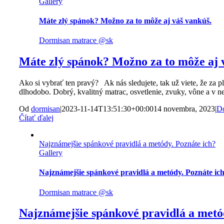
Gallery
Máte zlý spánok? Možno za to môže aj váš vankúš.
Dormisan matrace @sk
Máte zlý spánok? Možno za to môže aj 
Ako si vybrať ten pravý? Ak nás sledujete, tak už viete, že za 
dlhodobo. Dobrý, kvalitný matrac, osvetlenie, zvuky, vône a v 
Od
dormisan
|
2023-11-14T13:51:30+00:00
14 novembra, 2023
|
Do
Čítať ďalej
Najznámejšie spánkové pravidlá a metódy. Poznáte ich?
Gallery
Najznámejšie spánkové pravidlá a metódy. Poznáte ic
Dormisan matrace @sk
Najznámejšie spánkové pravidlá a metó