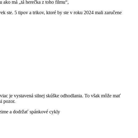
u ako má „tá herečka z toho filmu“,
k ste. 5 tipov a trikov, ktoré by ste v roku 2024 mali zaručene
u viac je vystavená silnej skúške odhodlania. To však môže mať
si pozor.
v zime a dodržať spánkové cykly