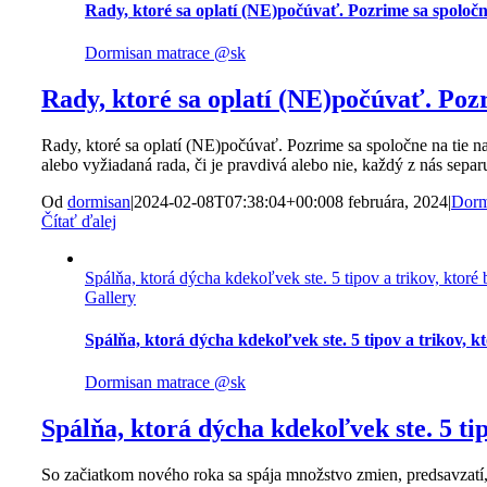
Rady, ktoré sa oplatí (NE)počúvať. Pozrime sa spoločne
Dormisan matrace @sk
Rady, ktoré sa oplatí (NE)počúvať. Pozr
Rady, ktoré sa oplatí (NE)počúvať. Pozrime sa spoločne na tie na
alebo vyžiadaná rada, či je pravdivá alebo nie, každý z nás sepa
Od
dormisan
|
2024-02-08T07:38:04+00:00
8 februára, 2024
|
Dorm
Čítať ďalej
Spálňa, ktorá dýcha kdekoľvek ste. 5 tipov a trikov, ktoré
Gallery
Spálňa, ktorá dýcha kdekoľvek ste. 5 tipov a trikov, k
Dormisan matrace @sk
Spálňa, ktorá dýcha kdekoľvek ste. 5 ti
So začiatkom nového roka sa spája množstvo zmien, predsavzatí, 