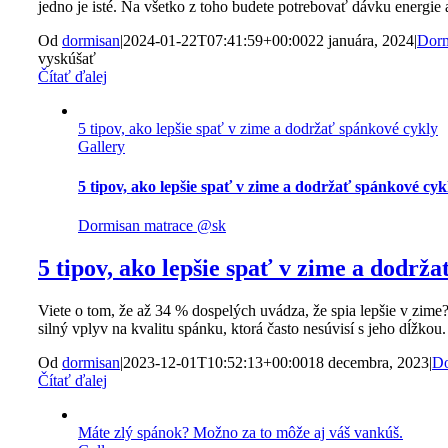
jedno je isté. Na všetko z toho budete potrebovať dávku energie
Od
dormisan
|
2024-01-22T07:41:59+00:00
22 januára, 2024
|
Dorm
vyskúšať
Čítať ďalej
5 tipov, ako lepšie spať v zime a dodržať spánkové cykly
Gallery
5 tipov, ako lepšie spať v zime a dodržať spánkové cyk
Dormisan matrace @sk
5 tipov, ako lepšie spať v zime a dodrž
Viete o tom, že až 34 % dospelých uvádza, že spia lepšie v zime?
silný vplyv na kvalitu spánku, ktorá často nesúvisí s jeho dĺžkou.
Od
dormisan
|
2023-12-01T10:52:13+00:00
18 decembra, 2023
|
Do
Čítať ďalej
Máte zlý spánok? Možno za to môže aj váš vankúš.