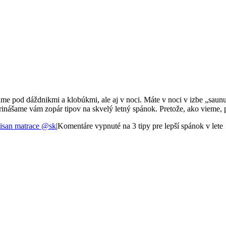
me pod dáždnikmi a klobúkmi, ale aj v noci. Máte v noci v izbe „saun
rinášame vám zopár tipov na skvelý letný spánok. Pretože, ako vieme, 
san matrace @sk
|
Komentáre vypnuté
na 3 tipy pre lepší spánok v lete