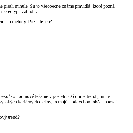
e písali minule. Sú to všeobecne známe pravidlá, ktoré pozná
stereotypu zabudli.
idlá a metódy. Poznáte ich?
iekoľko hodinové ležanie v posteli? O čom je trend „hnitie
e vysokých kariérnych cieľov, to majú s oddychom občas naozaj
ový trend?