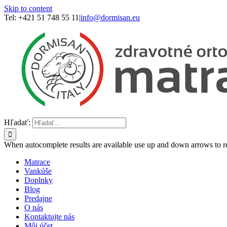
Skip to content
Tel: +421 51 748 55 11
|
info@dormisan.eu
Hľadať:
When autocomplete results are available use up and down arrows to re
Matrace
Vankúše
Doplnky
Blog
Predajne
O nás
Kontaktujte nás
Môj účet