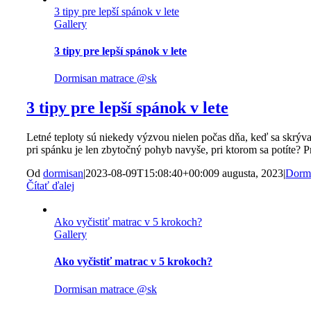
3 tipy pre lepší spánok v lete
Gallery
3 tipy pre lepší spánok v lete
Dormisan matrace @sk
3 tipy pre lepší spánok v lete
Letné teploty sú niekedy výzvou nielen počas dňa, keď sa skrýva
pri spánku je len zbytočný pohyb navyše, pri ktorom sa potíte? P
Od
dormisan
|
2023-08-09T15:08:40+00:00
9 augusta, 2023
|
Dormi
Čítať ďalej
Ako vyčistiť matrac v 5 krokoch?
Gallery
Ako vyčistiť matrac v 5 krokoch?
Dormisan matrace @sk