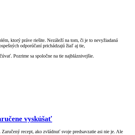
ém, ktorý práve riešite. Nezáleží na tom, či je to nevyžiadaná
ospešných odporúčaní prichádzajú žiaľ aj tie,
úvať. Pozrime sa spoločne na tie najbláznivejšie.
zaručene vyskúšať
aručený recept, ako zvládnuť svoje predsavzatie asi nie je. Ale