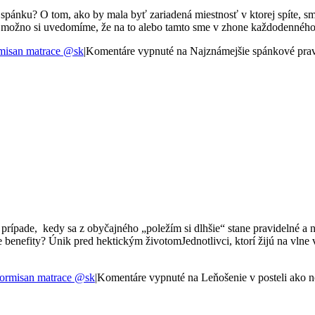
spánku? O tom, ako by mala byť zariadená miestnosť v ktorej spíte, sm
a možno si uvedomíme, že na to alebo tamto sme v zhone každodenného 
misan matrace @sk
|
Komentáre vypnuté
na Najznámejšie spánkové prav
rípade, kedy sa z obyčajného „poležím si dlhšie“ stane pravidelné a n
e benefity? Únik pred hektickým životomJednotlivci, ktorí žijú na vln
ormisan matrace @sk
|
Komentáre vypnuté
na Leňošenie v posteli ako n