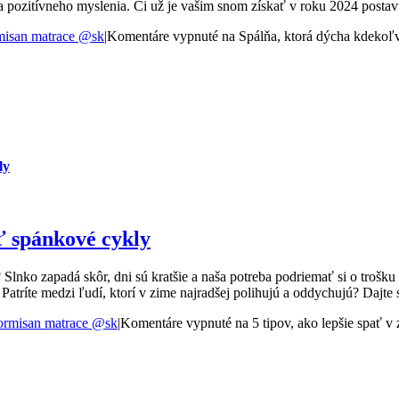
 a pozitívneho myslenia. Či už je vašim snom získať v roku 2024 postav
isan matrace @sk
|
Komentáre vypnuté
na Spálňa, ktorá dýcha kdekoľve
ly
ať spánkové cykly
 Slnko zapadá skôr, dni sú kratšie a naša potreba podriemať si o trošk
 Patríte medzi ľudí, ktorí v zime najradšej polihujú a oddychujú? Dajte 
rmisan matrace @sk
|
Komentáre vypnuté
na 5 tipov, ako lepšie spať 