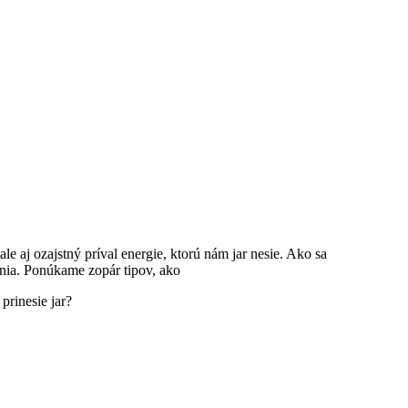
le aj ozajstný príval energie, ktorú nám jar nesie. Ako sa
ania. Ponúkame zopár tipov, ako
rinesie jar?