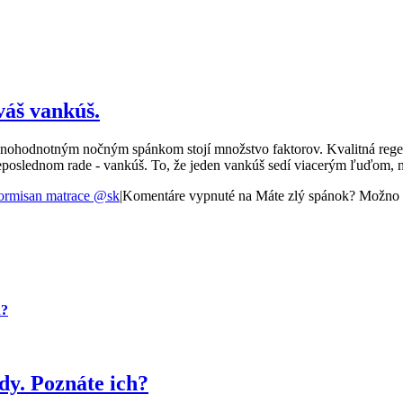
váš vankúš.
plnohodnotným nočným spánkom stojí množstvo faktorov. Kvalitná regener
neposlednom rade - vankúš. To, že jeden vankúš sedí viacerým ľuďom, 
rmisan matrace @sk
|
Komentáre vypnuté
na Máte zlý spánok? Možno z
h?
dy. Poznáte ich?