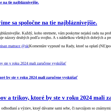
 na tie najbláznivejšie.
ime sa spoločne na tie najbláznivejšie.
jbláznivejšie. Každý, koho stretnete, vám poskytne nejakú radu na probl
ruje názory druhých podľa svojho. A s nádielkou všetkých dobrých a pr
isan matrace @sk
|
Komentáre vypnuté
na Rady, ktoré sa oplatí (NE)poč
 by ste v roku 2024 mali zaručene vyskúšať
toré by ste v roku 2024 mali zaručene vyskúšať
pov a trikov, ktoré by ste v roku 2024 mali 
odhodlaní a výziev, ktoré dávame sami sebe, či navzájom so známymi. Z