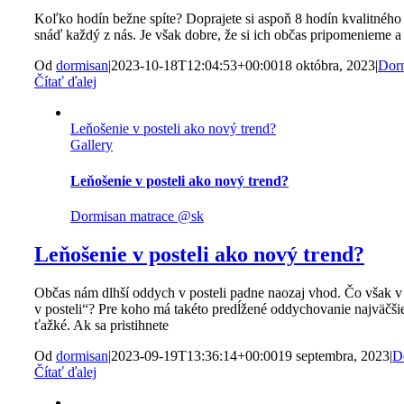
Koľko hodín bežne spíte? Doprajete si aspoň 8 hodín kvalitného 
snáď každý z nás. Je však dobre, že si ich občas pripomenieme 
Od
dormisan
|
2023-10-18T12:04:53+00:00
18 októbra, 2023
|
Dor
Čítať ďalej
Leňošenie v posteli ako nový trend?
Gallery
Leňošenie v posteli ako nový trend?
Dormisan matrace @sk
Leňošenie v posteli ako nový trend?
Občas nám dlhší oddych v posteli padne naozaj vhod. Čo však v p
v posteli“? Pre koho má takéto predĺžené oddychovanie najväčši
ťažké. Ak sa pristihnete
Od
dormisan
|
2023-09-19T13:36:14+00:00
19 septembra, 2023
|
D
Čítať ďalej