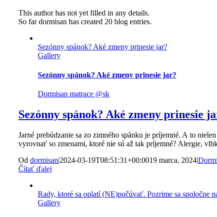
This author has not yet filled in any details.
So far dormisan has created 20 blog entries.
Sezónny spánok? Aké zmeny prinesie jar?
Gallery
Sezónny spánok? Aké zmeny prinesie jar?
Dormisan matrace @sk
Sezónny spánok? Aké zmeny prinesie ja
Jarné prebúdzanie sa zo zimného spánku je príjemné. A to nielen t
vyrovnať so zmenami, ktoré nie sú až tak príjemné? Alergie, vl
Od
dormisan
|
2024-03-19T08:51:31+00:00
19 marca, 2024
|
Dormi
Čítať ďalej
Rady, ktoré sa oplatí (NE)počúvať. Pozrime sa spoločne na 
Gallery