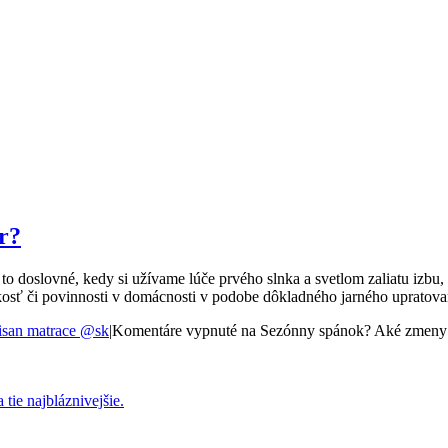
r?
o doslovné, kedy si užívame lúče prvého slnka a svetlom zaliatu izbu, a
hkosť či povinnosti v domácnosti v podobe dôkladného jarného upratov
san matrace @sk
|
Komentáre vypnuté
na Sezónny spánok? Aké zmeny p
tie najbláznivejšie.