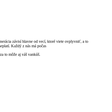
ácia závisí hlavne od vecí, ktoré viete ovplyvniť, a to
neplatí. Každý z nás má počas
a to môže aj váš vankúš.