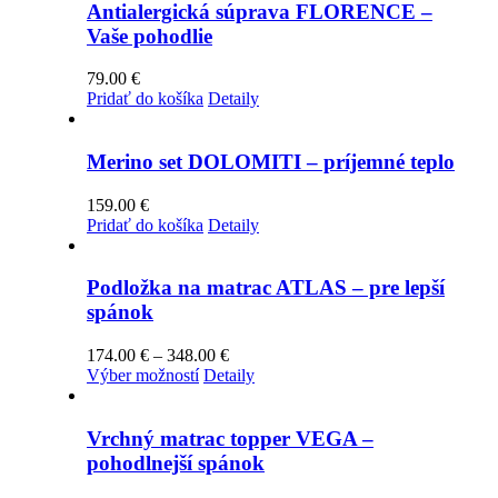
Antialergická súprava FLORENCE –
Vaše pohodlie
79.00
€
Pridať do košíka
Detaily
Merino set DOLOMITI – príjemné teplo
159.00
€
Pridať do košíka
Detaily
Podložka na matrac ATLAS – pre lepší
spánok
Price
174.00
€
–
348.00
€
Tento
range:
Výber možností
Detaily
produkt
174.00 €
má
through
viacero
348.00 €
Vrchný matrac topper VEGA –
variantov.
pohodlnejší spánok
Možnosti
si