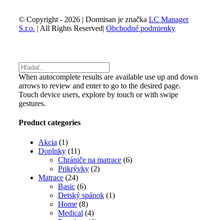
© Copyright -
2026 | Dormisan je značka
LC Manager
S.r.o.
| All Rights Reserved|
Obchodné podmienky
Facebook
Email
Toggle
Sliding
Bar
When autocomplete results are available use up and down
Area
arrows to review and enter to go to the desired page.
Touch device users, explore by touch or with swipe
gestures.
Product categories
Akcia
(1)
Doplnky
(11)
Chrániče na matrace
(6)
Prikrývky
(2)
Matrace
(24)
Basic
(6)
Detský spánok
(1)
Home
(8)
Medical
(4)