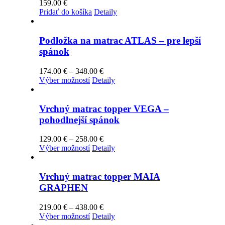
159.00
€
Pridať do košíka
Detaily
Podložka na matrac ATLAS – pre lepší
spánok
Price
174.00
€
–
348.00
€
Tento
range:
Výber možností
Detaily
produkt
174.00 €
má
through
viacero
348.00 €
Vrchný matrac topper VEGA –
variantov.
pohodlnejší spánok
Možnosti
si
Price
129.00
€
–
258.00
€
môžete
Tento
range:
Výber možností
Detaily
vybrať
produkt
129.00 €
na
má
through
stránke
viacero
258.00 €
Vrchný matrac topper MAIA
produktu.
variantov.
GRAPHEN
Možnosti
si
Price
219.00
€
–
438.00
€
môžete
Tento
range:
Výber možností
Detaily
vybrať
produkt
219.00 €