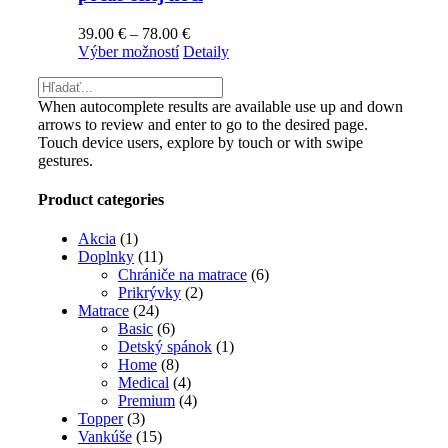
Možnosti
si
Price
39.00
€
–
78.00
€
môžete
Tento
range:
Výber možností
Detaily
vybrať
produkt
39.00 €
na
má
through
stránke
viacero
78.00 €
When autocomplete results are available use up and down
produktu.
variantov.
arrows to review and enter to go to the desired page.
Možnosti
Touch device users, explore by touch or with swipe
si
gestures.
môžete
vybrať
Product categories
na
stránke
Akcia
(1)
produktu.
Doplnky
(11)
Chrániče na matrace
(6)
Prikrývky
(2)
Matrace
(24)
Basic
(6)
Detský spánok
(1)
Home
(8)
Medical
(4)
Premium
(4)
Topper
(3)
Vankúše
(15)