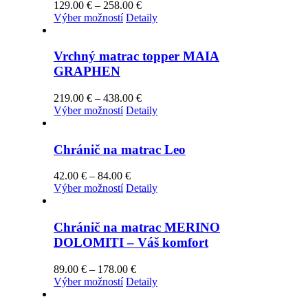
Price
129.00
€
–
258.00
€
môžete
Tento
range:
Výber možností
Detaily
vybrať
produkt
129.00 €
na
má
through
stránke
viacero
258.00 €
Vrchný matrac topper MAIA
produktu.
variantov.
GRAPHEN
Možnosti
si
Price
219.00
€
–
438.00
€
môžete
Tento
range:
Výber možností
Detaily
vybrať
produkt
219.00 €
na
má
through
stránke
viacero
438.00 €
Chránič na matrac Leo
produktu.
variantov.
Možnosti
Price
42.00
€
–
84.00
€
si
Tento
range:
Výber možností
Detaily
môžete
produkt
42.00 €
vybrať
má
through
na
viacero
84.00 €
Chránič na matrac MERINO
stránke
variantov.
DOLOMITI – Váš komfort
produktu.
Možnosti
si
Price
89.00
€
–
178.00
€
môžete
Tento
range:
Výber možností
Detaily
vybrať
produkt
89.00 €
na
má
through