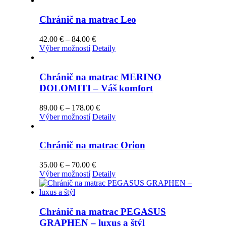
na
má
through
stránke
viacero
438.00 €
Chránič na matrac Leo
produktu.
variantov.
Možnosti
Price
42.00
€
–
84.00
€
si
Tento
range:
Výber možností
Detaily
môžete
produkt
42.00 €
vybrať
má
through
na
viacero
84.00 €
Chránič na matrac MERINO
stránke
variantov.
DOLOMITI – Váš komfort
produktu.
Možnosti
si
Price
89.00
€
–
178.00
€
môžete
Tento
range:
Výber možností
Detaily
vybrať
produkt
89.00 €
na
má
through
stránke
viacero
178.00 €
Chránič na matrac Orion
produktu.
variantov.
Možnosti
Price
35.00
€
–
70.00
€
si
Tento
range:
Výber možností
Detaily
môžete
produkt
35.00 €
vybrať
má
through
na
viacero
70.00 €
stránke
variantov.
Chránič na matrac PEGASUS
produktu.
Možnosti
GRAPHEN – luxus a štýl