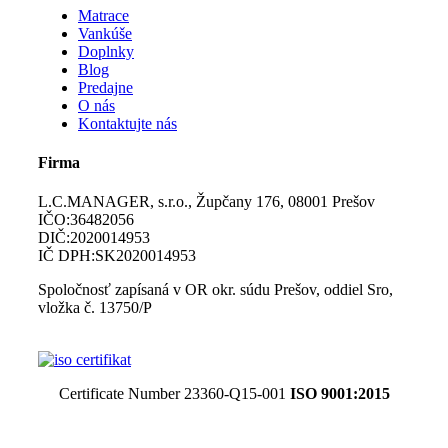
Matrace
Vankúše
Doplnky
Blog
Predajne
O nás
Kontaktujte nás
Firma
L.C.MANAGER, s.r.o., Župčany 176, 08001 Prešov
IČO:36482056
DIČ:2020014953
IČ DPH:SK2020014953
Spoločnosť zapísaná v OR okr. súdu Prešov, oddiel Sro,
vložka č. 13750/P
Certificate Number 23360-Q15-001
ISO 9001:2015