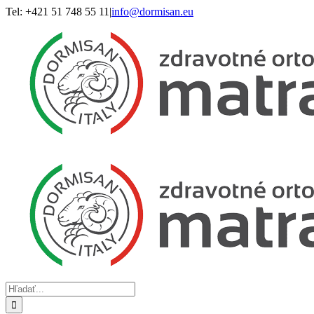
Skip
Tel: +421 51 748 55 11
|
info@dormisan.eu
to
content
Hľadať: