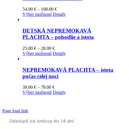
si
môžete
Price
54.00
€
–
108.00
€
vybrať
Tento
range:
Výber možností
Detaily
na
produkt
54.00 €
stránke
má
through
produktu.
viacero
108.00 €
DETSKÁ NEPREMOKAVÁ
variantov.
PLACHTA – pohodlie a istota
Možnosti
si
Price
25.00
€
–
28.00
€
môžete
Tento
range:
Výber možností
Detaily
vybrať
produkt
25.00 €
na
má
through
stránke
viacero
28.00 €
NEPREMOKAVÁ PLACHTA – istota
produktu.
variantov.
počas celej noci
Možnosti
si
Price
39.00
€
–
78.00
€
môžete
Tento
range:
Výber možností
Detaily
vybrať
produkt
39.00 €
na
má
through
stránke
viacero
78.00 €
produktu.
Page load link
variantov.
Možnosti
si
môžete