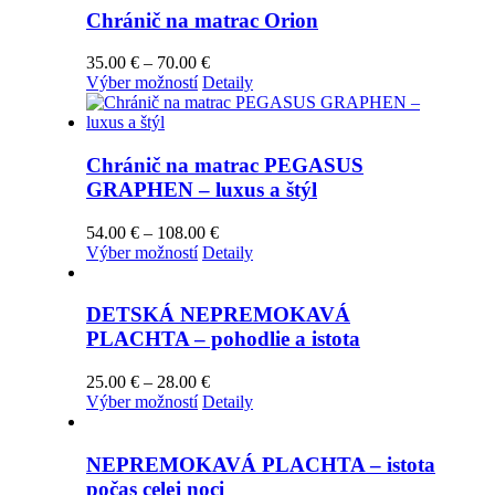
stránke
viacero
178.00 €
Chránič na matrac Orion
produktu.
variantov.
Možnosti
Price
35.00
€
–
70.00
€
si
Tento
range:
Výber možností
Detaily
môžete
produkt
35.00 €
vybrať
má
through
na
viacero
70.00 €
stránke
variantov.
Chránič na matrac PEGASUS
produktu.
Možnosti
GRAPHEN – luxus a štýl
si
môžete
Price
54.00
€
–
108.00
€
vybrať
Tento
range:
Výber možností
Detaily
na
produkt
54.00 €
stránke
má
through
produktu.
viacero
108.00 €
DETSKÁ NEPREMOKAVÁ
variantov.
PLACHTA – pohodlie a istota
Možnosti
si
Price
25.00
€
–
28.00
€
môžete
Tento
range:
Výber možností
Detaily
vybrať
produkt
25.00 €
na
má
through
stránke
viacero
28.00 €
NEPREMOKAVÁ PLACHTA – istota
produktu.
variantov.
počas celej noci