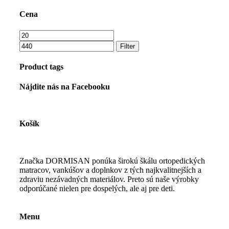
Cena
Minimálna
Maximálna
cena
cena
Filter
Product tags
Nájdite nás na Facebooku
Košík
Značka DORMISAN ponúka širokú škálu ortopedických
matracov, vankúšov a doplnkov z tých najkvalitnejších a
zdraviu nezávadných materiálov. Preto sú naše výrobky
odporúčané nielen pre dospelých, ale aj pre deti.
Menu