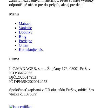
zdraviu nezávadných materiálov. Preto sú naše výrobky
odporúčané nielen pre dospelých, ale aj pre deti.
Menu
Matrace
Vankúše
Doplnky
Blog
Predajne
O nás
Kontaktujte nás
Firma
L.C.MANAGER, s.r.o., Župčany 176, 08001 Prešov
IČO:36482056
DIČ:2020014953
IČ DPH:SK2020014953
Spoločnosť zapísaná v OR okr. súdu Prešov, oddiel Sro,
vložka č. 13750/P