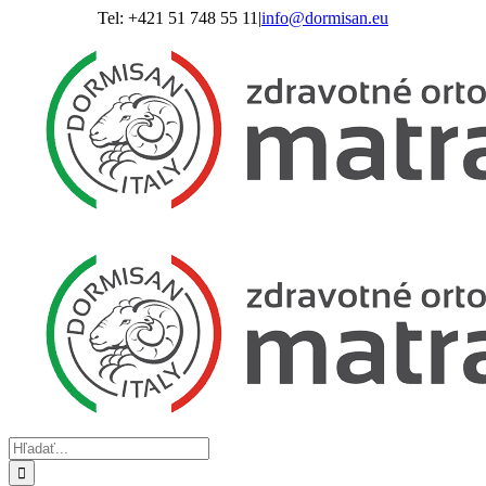
Skip
Tel: +421 51 748 55 11
|
info@dormisan.eu
to
content
Hľadať: