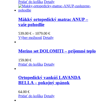
Pridať do košíka
Detaily
Mäkký ortopedický matrac ANUP –
vaše pohodlie
Price
539.00
€
–
1079.00
€
Tento
range:
Výber možností
Detaily
produkt
539.00 €
má
through
viacero
1079.00 €
Merino set DOLOMITI – príjemné teplo
variantov.
Možnosti
159.00
€
si
Pridať do košíka
Detaily
môžete
vybrať
na
Ortopedický vankúš LAVANDA
stránke
BELLA – pokojný spánok
produktu.
64.00
€
Pridať do košíka
Detaily