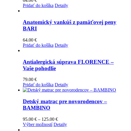
64.00
€
Pridať do košíka
Detaily
Anatomický vankúš z pamäťovej peny
BARI
64.00
€
Pridať do košíka
Detaily
Antialergická súprava FLORENCE –
Vaše pohodlie
79.00
€
Pridať do košíka
Detaily
Detský matrac pre novorodencov –
BAMBINO
Price
95.00
€
–
125.00
€
Tento
range:
Výber možností
Detaily
produkt
95.00 €