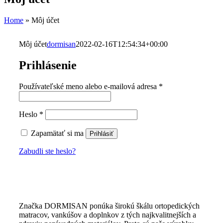
Home
»
Môj účet
Môj účet
dormisan
2022-02-16T12:54:34+00:00
Prihlásenie
Povinné
Používateľské meno alebo e-mailová adresa
*
Povinné
Heslo
*
Zapamätať si ma
Prihlásiť
Zabudli ste heslo?
Značka DORMISAN ponúka širokú škálu ortopedických
matracov, vankúšov a doplnkov z tých najkvalitnejších a