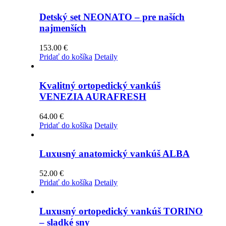
má
through
viacero
125.00 €
Detský set NEONATO – pre naších
variantov.
najmenších
Možnosti
si
153.00
€
môžete
Pridať do košíka
Detaily
vybrať
na
stránke
Kvalitný ortopedický vankúš
produktu.
VENEZIA AURAFRESH
64.00
€
Pridať do košíka
Detaily
Luxusný anatomický vankúš ALBA
52.00
€
Pridať do košíka
Detaily
Luxusný ortopedický vankúš TORINO
– sladké sny