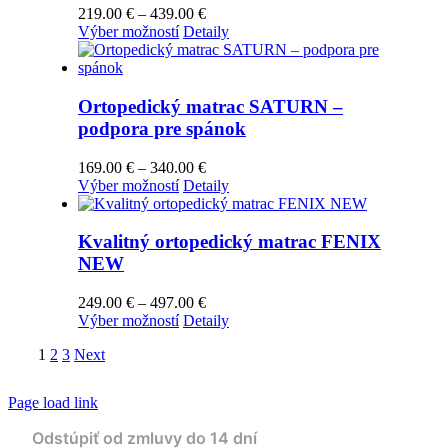
Price
219.00
€
–
439.00
€
Tento
range:
Výber možností
Detaily
produkt
219.00 €
má
through
viacero
439.00 €
variantov.
Ortopedický matrac SATURN –
Možnosti
podpora pre spánok
si
môžete
Price
169.00
€
–
340.00
€
vybrať
Tento
range:
Výber možností
Detaily
na
produkt
169.00 €
stránke
má
through
produktu.
viacero
340.00 €
Kvalitný ortopedický matrac FENIX
variantov.
NEW
Možnosti
si
Price
249.00
€
–
497.00
€
môžete
Tento
range:
Výber možností
Detaily
vybrať
produkt
249.00 €
na
1
2
3
Next
má
through
stránke
viacero
497.00 €
produktu.
variantov.
Page load link
Možnosti
si
môžete