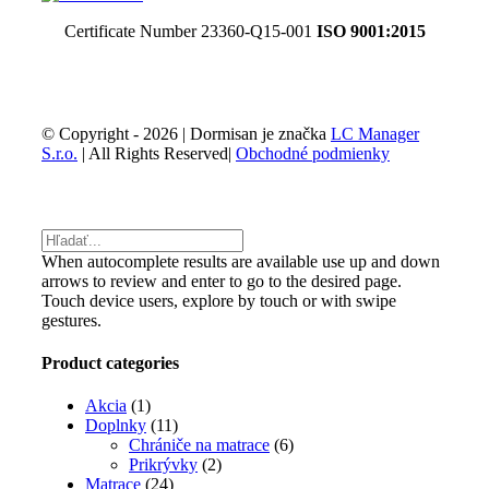
Certificate Number 23360-Q15-001
ISO 9001:2015
© Copyright -
2026 | Dormisan je značka
LC Manager
S.r.o.
| All Rights Reserved|
Obchodné podmienky
Facebook
Email
Toggle
Sliding
Bar
When autocomplete results are available use up and down
Area
arrows to review and enter to go to the desired page.
Touch device users, explore by touch or with swipe
gestures.
Product categories
Akcia
(1)
Doplnky
(11)
Chrániče na matrace
(6)
Prikrývky
(2)
Matrace
(24)