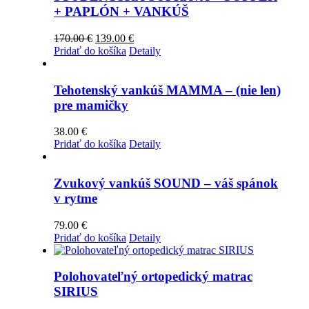
+ PAPLÓN + VANKÚŠ
Pôvodná
Aktuálna
170.00
€
139.00
€
cena
cena
Pridať do košíka
Detaily
bola:
je:
170.00 €.
139.00 €.
Tehotenský vankúš MAMMA – (nie len)
pre mamičky
38.00
€
Pridať do košíka
Detaily
Zvukový vankúš SOUND – váš spánok
v rytme
79.00
€
Pridať do košíka
Detaily
Polohovateľný ortopedický matrac
SIRIUS