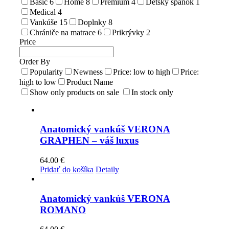
Basic
6
Home
8
Premium
4
Detský spánok
1
Medical
4
Vankúše
15
Doplnky
8
Chrániče na matrace
6
Prikrývky
2
Price
Order By
Popularity
Newness
Price: low to high
Price:
high to low
Product Name
Show only products on sale
In stock only
Anatomický vankúš VERONA
GRAPHEN – váš luxus
64.00
€
Pridať do košíka
Detaily
Anatomický vankúš VERONA
ROMANO