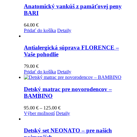
Anatomický vankúš z pamäťovej peny
BARI
64.00
€
Pridať do košíka
Detaily
Antialergická súprava FLORENCE –
Vaše pohodlie
79.00
€
Pridať do košíka
Detaily
Detský matrac pre novorodencov –
BAMBINO
Price
95.00
€
–
125.00
€
Tento
range:
Výber možností
Detaily
produkt
95.00 €
má
through
viacero
125.00 €
Detský set NEONATO – pre naších
variantov.