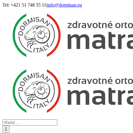
Skip
Tel: +421 51 748 55 11
|
info@dormisan.eu
to
content
Hľadať: