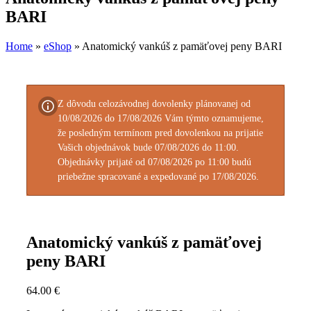
BARI
Home
»
eShop
»
Anatomický vankúš z pamäťovej peny BARI
Z dôvodu celozávodnej dovolenky plánovanej od
10/08/2026 do 17/08/2026 Vám týmto oznamujeme,
že posledným termínom pred dovolenkou na prijatie
Vašich objednávok bude 07/08/2026 do 11:00.
Objednávky prijaté od 07/08/2026 po 11:00 budú
priebežne spracované a expedované po 17/08/2026.
Anatomický vankúš z pamäťovej
peny BARI
64.00
€