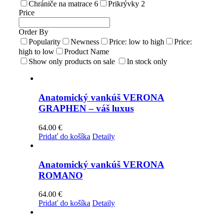
Chrániče na matrace
6
Prikrývky
2
Price
Order By
Popularity
Newness
Price: low to high
Price:
high to low
Product Name
Show only products on sale
In stock only
Anatomický vankúš VERONA
GRAPHEN – váš luxus
64.00
€
Pridať do košíka
Detaily
Anatomický vankúš VERONA
ROMANO
64.00
€
Pridať do košíka
Detaily