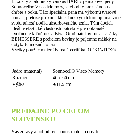
Luxusný anatomický vankúš BARI z pamäťovej peny
Sonnocell® Visco Memory, je vhodný pre spánok na
chrbte a boku. Táto špeciálna pena má výbornú tvarovú
pamäť, pretože pri kontakte s ľudským telom optimalizuje
svoju tuhosť podľa absorbovaného tepla. Tým docieli
ideálne elastické vlastnosti potrebné pre dokonalé
uvoľnenie krčného svalstva. Odnímateľný poťah z látky
BENESSERE s podielom bavlny je príjemne mäkký na
dotyk. Je možné ho prať.
Všetky použité materiály majú certifikát OEKO-TEX®.
Jadro (materiál)
Sonnocell® Visco Memory
Rozmer
40 x 60 cm
Výška
9/11,5 cm
PREDAJNE PO CELOM
SLOVENSKU
Váš zdravý a pohodlný spánok máte na dosah