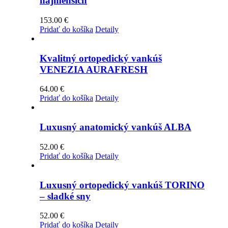
najmenších
Možnosti
si
153.00
€
môžete
Pridať do košíka
Detaily
vybrať
na
stránke
Kvalitný ortopedický vankúš
produktu.
VENEZIA AURAFRESH
64.00
€
Pridať do košíka
Detaily
Luxusný anatomický vankúš ALBA
52.00
€
Pridať do košíka
Detaily
Luxusný ortopedický vankúš TORINO
– sladké sny
52.00
€
Pridať do košíka
Detaily