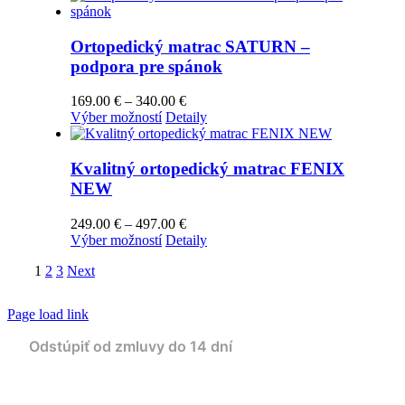
má
through
viacero
439.00 €
variantov.
Ortopedický matrac SATURN –
Možnosti
podpora pre spánok
si
môžete
Price
169.00
€
–
340.00
€
vybrať
Tento
range:
Výber možností
Detaily
na
produkt
169.00 €
stránke
má
through
produktu.
viacero
340.00 €
Kvalitný ortopedický matrac FENIX
variantov.
NEW
Možnosti
si
Price
249.00
€
–
497.00
€
môžete
Tento
range:
Výber možností
Detaily
vybrať
produkt
249.00 €
na
1
2
3
Next
má
through
stránke
viacero
497.00 €
produktu.
variantov.
Page load link
Možnosti
si
môžete
vybrať
Go
na
to
stránke