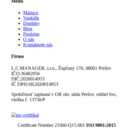
Menu
Matrace
Vankúše
Doplnky
Blog
Predajne
O nás
Kontaktujte nás
Firma
L.C.MANAGER, s.r.o., Župčany 176, 08001 Prešov
IČO:36482056
DIČ:2020014953
IČ DPH:SK2020014953
Spoločnosť zapísaná v OR okr. súdu Prešov, oddiel Sro,
vložka č. 13750/P
Certificate Number 23360-Q15-001
ISO 9001:2015