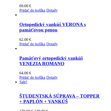
69.00
€
Pridať do košíka
Detaily
Ortopedický vankúš VERONA s
pamäťovou penou
62.00
€
Pridať do košíka
Detaily
Pamäťový ortopedický vankúš
VENEZIA ROMANO
64.00
€
Pridať do košíka
Detaily
Sale!
ŠTUDENTSKÁ SÚPRAVA – TOPPER
+ PAPLÓN + VANKÚŠ
Pôvodná
Aktuálna