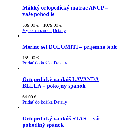
Mäkký ortopedický matrac ANUP –
vaše pohodlie
Price
539.00
€
–
1079.00
€
Tento
range:
Výber možností
Detaily
produkt
539.00 €
má
through
viacero
1079.00 €
Merino set DOLOMITI – príjemné teplo
variantov.
Možnosti
159.00
€
si
Pridať do košíka
Detaily
môžete
vybrať
na
Ortopedický vankúš LAVANDA
stránke
BELLA – pokojný spánok
produktu.
64.00
€
Pridať do košíka
Detaily
Ortopedický vankúš STAR – váš
pohodlný spánok