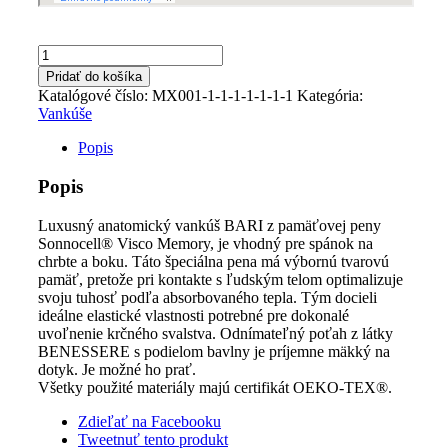
množstvo
Anatomický
Pridať do košíka
vankúš
Katalógové číslo:
MX001-1-1-1-1-1-1-1
Kategória:
z
Vankúše
pamäťovej
peny
Popis
BARI
Popis
Luxusný anatomický vankúš BARI z pamäťovej peny
Sonnocell® Visco Memory, je vhodný pre spánok na
chrbte a boku. Táto špeciálna pena má výbornú tvarovú
pamäť, pretože pri kontakte s ľudským telom optimalizuje
svoju tuhosť podľa absorbovaného tepla. Tým docieli
ideálne elastické vlastnosti potrebné pre dokonalé
uvoľnenie krčného svalstva. Odnímateľný poťah z látky
BENESSERE s podielom bavlny je príjemne mäkký na
dotyk. Je možné ho prať.
Všetky použité materiály majú certifikát OEKO-TEX®.
Zdieľať na Facebooku
Tweetnuť tento produkt