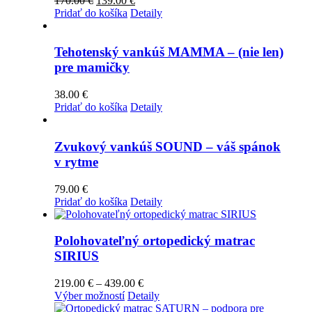
170.00
€
139.00
€
cena
cena
Pridať do košíka
Detaily
bola:
je:
170.00 €.
139.00 €.
Tehotenský vankúš MAMMA – (nie len)
pre mamičky
38.00
€
Pridať do košíka
Detaily
Zvukový vankúš SOUND – váš spánok
v rytme
79.00
€
Pridať do košíka
Detaily
Polohovateľný ortopedický matrac
SIRIUS
Price
219.00
€
–
439.00
€
Tento
range:
Výber možností
Detaily
produkt
219.00 €