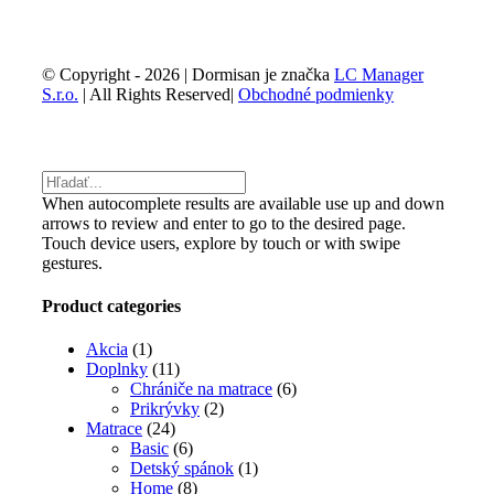
© Copyright -
2026 | Dormisan je značka
LC Manager
S.r.o.
| All Rights Reserved|
Obchodné podmienky
Facebook
Email
Toggle
Sliding
Bar
When autocomplete results are available use up and down
Area
arrows to review and enter to go to the desired page.
Touch device users, explore by touch or with swipe
gestures.
Product categories
Akcia
(1)
Doplnky
(11)
Chrániče na matrace
(6)
Prikrývky
(2)
Matrace
(24)
Basic
(6)
Detský spánok
(1)
Home
(8)