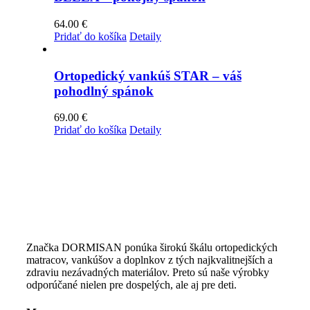
64.00
€
Pridať do košíka
Detaily
Ortopedický vankúš STAR – váš
pohodlný spánok
69.00
€
Pridať do košíka
Detaily
Značka DORMISAN ponúka širokú škálu ortopedických
matracov, vankúšov a doplnkov z tých najkvalitnejších a
zdraviu nezávadných materiálov. Preto sú naše výrobky
odporúčané nielen pre dospelých, ale aj pre deti.