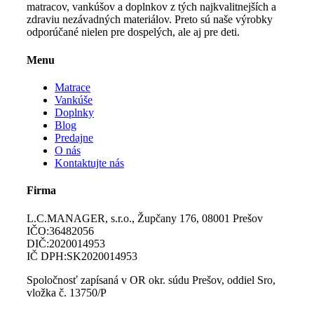
matracov, vankúšov a doplnkov z tých najkvalitnejších a
zdraviu nezávadných materiálov. Preto sú naše výrobky
odporúčané nielen pre dospelých, ale aj pre deti.
Menu
Matrace
Vankúše
Doplnky
Blog
Predajne
O nás
Kontaktujte nás
Firma
L.C.MANAGER, s.r.o., Župčany 176, 08001 Prešov
IČO:36482056
DIČ:2020014953
IČ DPH:SK2020014953
Spoločnosť zapísaná v OR okr. súdu Prešov, oddiel Sro,
vložka č. 13750/P