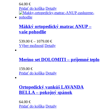
64.00
€
Pridať do košíka
Detaily
Mäkký ortopedický matrac ANUP –
vaše pohodlie
Price
539.00
€
–
1079.00
€
Tento
range:
Výber možností
Detaily
produkt
539.00 €
má
through
viacero
1079.00 €
Merino set DOLOMITI – príjemné teplo
variantov.
Možnosti
159.00
€
si
Pridať do košíka
Detaily
môžete
vybrať
na
Ortopedický vankúš LAVANDA
stránke
BELLA – pokojný spánok
produktu.
64.00
€
Pridať do košíka
Detaily