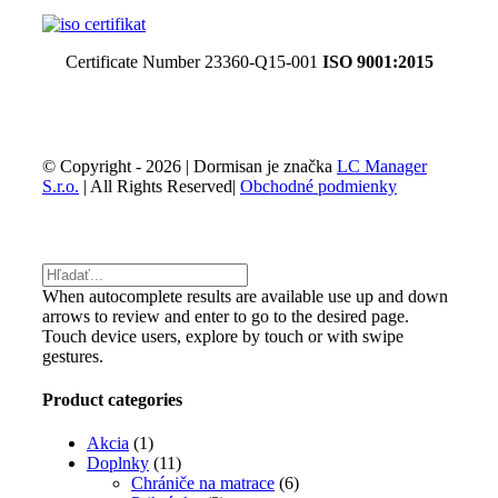
Certificate Number 23360-Q15-001
ISO 9001:2015
© Copyright -
2026 | Dormisan je značka
LC Manager
S.r.o.
| All Rights Reserved|
Obchodné podmienky
Facebook
Email
Toggle
Sliding
Bar
When autocomplete results are available use up and down
Area
arrows to review and enter to go to the desired page.
Touch device users, explore by touch or with swipe
gestures.
Product categories
Akcia
(1)
Doplnky
(11)
Chrániče na matrace
(6)