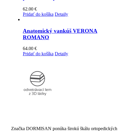
62.00
€
Pridať do košíka
Detaily
Anatomický vankúš VERONA
ROMANO
64.00
€
Pridať do košíka
Detaily
Značka DORMISAN ponúka širokú škálu ortopedických