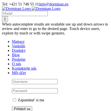
Skip
Tel: +421 51 748 55 11
|
info@dormisan.eu
to
content
Hľadať:
When autocomplete results are available use up and down arrows to
review and enter to go to the desired page. Touch device users,
explore by touch or with swipe gestures.
Matrace
Vankúše
Doplnky
Blog
Predajne
O nás
Kontaktujte nás
Môj účet
Zapamätať si ma