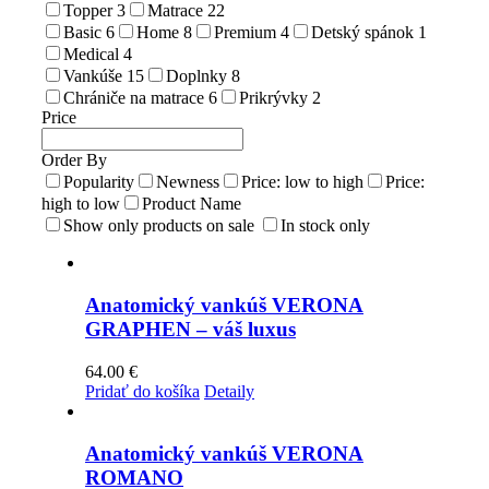
Topper
3
Matrace
22
Basic
6
Home
8
Premium
4
Detský spánok
1
Medical
4
Vankúše
15
Doplnky
8
Chrániče na matrace
6
Prikrývky
2
Price
Order By
Popularity
Newness
Price: low to high
Price:
high to low
Product Name
Show only products on sale
In stock only
Anatomický vankúš VERONA
GRAPHEN – váš luxus
64.00
€
Pridať do košíka
Detaily
Anatomický vankúš VERONA
ROMANO