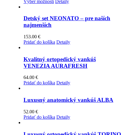
Tento
range:
Výber možností
Detaily
produkt
95.00 €
má
through
viacero
125.00 €
Detský set NEONATO – pre naších
variantov.
najmenších
Možnosti
si
153.00
€
môžete
Pridať do košíka
Detaily
vybrať
na
stránke
Kvalitný ortopedický vankúš
produktu.
VENEZIA AURAFRESH
64.00
€
Pridať do košíka
Detaily
Luxusný anatomický vankúš ALBA
52.00
€
Pridať do košíka
Detaily
Luxusný ortopedický vankúš TORINO