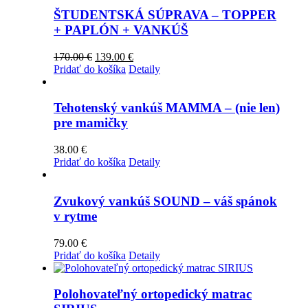
ŠTUDENTSKÁ SÚPRAVA – TOPPER
+ PAPLÓN + VANKÚŠ
Pôvodná
Aktuálna
170.00
€
139.00
€
cena
cena
Pridať do košíka
Detaily
bola:
je:
170.00 €.
139.00 €.
Tehotenský vankúš MAMMA – (nie len)
pre mamičky
38.00
€
Pridať do košíka
Detaily
Zvukový vankúš SOUND – váš spánok
v rytme
79.00
€
Pridať do košíka
Detaily
Polohovateľný ortopedický matrac