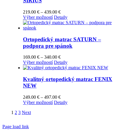
SIRIUS
Price
219.00
€
–
439.00
€
Tento
range:
Výber možností
Detaily
produkt
219.00 €
má
through
viacero
439.00 €
variantov.
Ortopedický matrac SATURN –
Možnosti
podpora pre spánok
si
môžete
Price
169.00
€
–
340.00
€
vybrať
Tento
range:
Výber možností
Detaily
na
produkt
169.00 €
stránke
má
through
produktu.
viacero
340.00 €
Kvalitný ortopedický matrac FENIX
variantov.
NEW
Možnosti
si
Price
249.00
€
–
497.00
€
môžete
Tento
range:
Výber možností
Detaily
vybrať
produkt
249.00 €
na
1
2
3
Next
má
through
stránke
viacero
497.00 €
produktu.
variantov.
Page load link
Možnosti