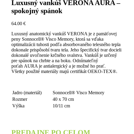
Luxusný vankúš VERONA AURA –
spokojný spánok
64.00
€
Luxusný anatomický vankúš VERONA je z pamäťovej
peny Sonnocell® Visco Memory, ktorá sa vďaka
optimalizácii tuhosti podľa absorbovaného telesného tepla
dokonale prispôsobí tvaru tela. Jeho špecifický tvar docieli
dokonalé uvoľnenie krčného svalstva. Vankúš je určený
pre spánok na chrbte a na boku. Odnímateľný
poťah AURA je antialergický a je možné ho prať.
Všetky použité materiály majú certifikát OEKO-TEX®.
Jadro (materiál)
Sonnocell® Visco Memory
Rozmer
40 x 70 cm
Výška
10/11 cm
PREDAJNE PO CELOM