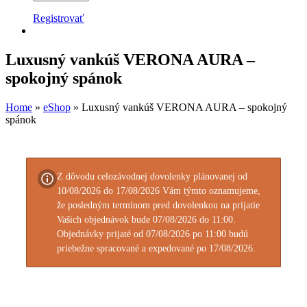
Registrovať
Luxusný vankúš VERONA AURA –
spokojný spánok
Home
»
eShop
»
Luxusný vankúš VERONA AURA – spokojný
spánok
Z dôvodu celozávodnej dovolenky plánovanej od
10/08/2026 do 17/08/2026 Vám týmto oznamujeme,
že posledným termínom pred dovolenkou na prijatie
Vašich objednávok bude 07/08/2026 do 11:00.
Objednávky prijaté od 07/08/2026 po 11:00 budú
priebežne spracované a expedované po 17/08/2026.