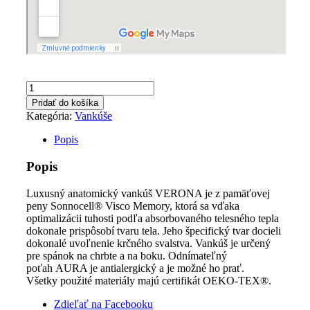
množstvo
Luxusný
Pridať do košíka
vankúš
Kategória:
Vankúše
VERONA
AURA
Popis
-
spokojný
Popis
spánok
Luxusný anatomický vankúš VERONA je z pamäťovej
peny Sonnocell® Visco Memory, ktorá sa vďaka
optimalizácii tuhosti podľa absorbovaného telesného tepla
dokonale prispôsobí tvaru tela. Jeho špecifický tvar docieli
dokonalé uvoľnenie krčného svalstva. Vankúš je určený
pre spánok na chrbte a na boku. Odnímateľný
poťah AURA je antialergický a je možné ho prať.
Všetky použité materiály majú certifikát OEKO-TEX®.
Zdieľať na Facebooku