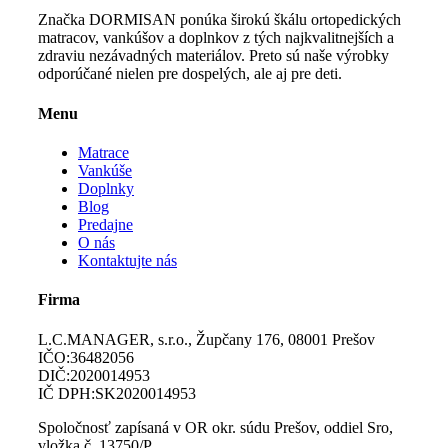
Značka DORMISAN ponúka širokú škálu ortopedických
matracov, vankúšov a doplnkov z tých najkvalitnejších a
zdraviu nezávadných materiálov. Preto sú naše výrobky
odporúčané nielen pre dospelých, ale aj pre deti.
Menu
Matrace
Vankúše
Doplnky
Blog
Predajne
O nás
Kontaktujte nás
Firma
L.C.MANAGER, s.r.o., Župčany 176, 08001 Prešov
IČO:36482056
DIČ:2020014953
IČ DPH:SK2020014953
Spoločnosť zapísaná v OR okr. súdu Prešov, oddiel Sro,
vložka č. 13750/P