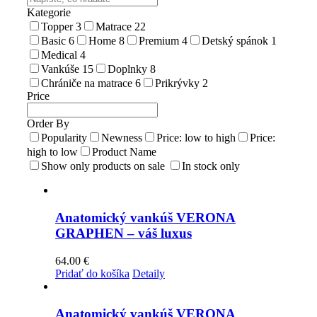
Kategorie
Topper
3
Matrace
22
Basic
6
Home
8
Premium
4
Detský spánok
1
Medical
4
Vankúše
15
Doplnky
8
Chrániče na matrace
6
Prikrývky
2
Price
Order By
Popularity
Newness
Price: low to high
Price:
high to low
Product Name
Show only products on sale
In stock only
Anatomický vankúš VERONA
GRAPHEN – váš luxus
64.00
€
Pridať do košíka
Detaily
Anatomický vankúš VERONA