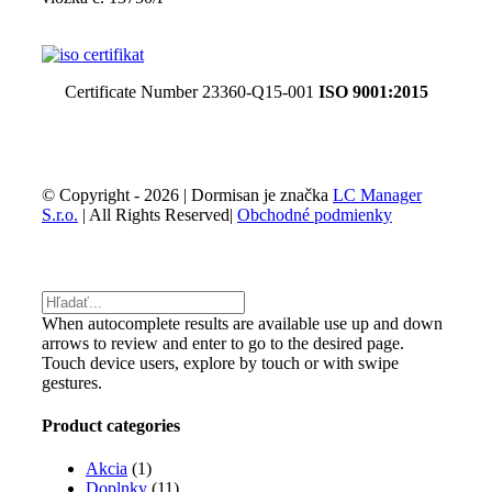
Certificate Number 23360-Q15-001
ISO 9001:2015
© Copyright -
2026 | Dormisan je značka
LC Manager
S.r.o.
| All Rights Reserved|
Obchodné podmienky
Facebook
Email
Toggle
Sliding
Bar
When autocomplete results are available use up and down
Area
arrows to review and enter to go to the desired page.
Touch device users, explore by touch or with swipe
gestures.
Product categories
Akcia
(1)
Doplnky
(11)