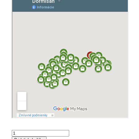
množstvo
Luxusný