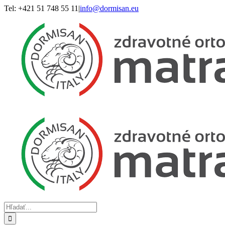
Skip
Tel: +421 51 748 55 11
|
info@dormisan.eu
to
content
Hľadať: