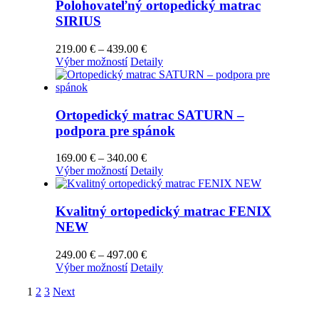
Polohovateľný ortopedický matrac
SIRIUS
Price
219.00
€
–
439.00
€
Tento
range:
Výber možností
Detaily
produkt
219.00 €
má
through
viacero
439.00 €
variantov.
Ortopedický matrac SATURN –
Možnosti
podpora pre spánok
si
môžete
Price
169.00
€
–
340.00
€
vybrať
Tento
range:
Výber možností
Detaily
na
produkt
169.00 €
stránke
má
through
produktu.
viacero
340.00 €
Kvalitný ortopedický matrac FENIX
variantov.
NEW
Možnosti
si
Price
249.00
€
–
497.00
€
môžete
Tento
range:
Výber možností
Detaily
vybrať
produkt
249.00 €
na
1
2
3
Next
má
through
stránke
viacero
497.00 €
produktu.
variantov.