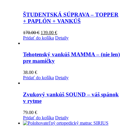
ŠTUDENTSKÁ SÚPRAVA – TOPPER
+ PAPLÓN + VANKÚŠ
Pôvodná
Aktuálna
170.00
€
139.00
€
cena
cena
Pridať do košíka
Detaily
bola:
je:
170.00 €.
139.00 €.
Tehotenský vankúš MAMMA – (nie len)
pre mamičky
38.00
€
Pridať do košíka
Detaily
Zvukový vankúš SOUND – váš spánok
v rytme
79.00
€
Pridať do košíka
Detaily