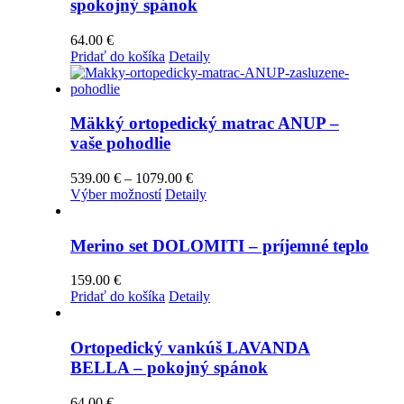
spokojný spánok
64.00
€
Pridať do košíka
Detaily
Mäkký ortopedický matrac ANUP –
vaše pohodlie
Price
539.00
€
–
1079.00
€
Tento
range:
Výber možností
Detaily
produkt
539.00 €
má
through
viacero
1079.00 €
Merino set DOLOMITI – príjemné teplo
variantov.
Možnosti
159.00
€
si
Pridať do košíka
Detaily
môžete
vybrať
na
Ortopedický vankúš LAVANDA
stránke
BELLA – pokojný spánok
produktu.
64.00
€