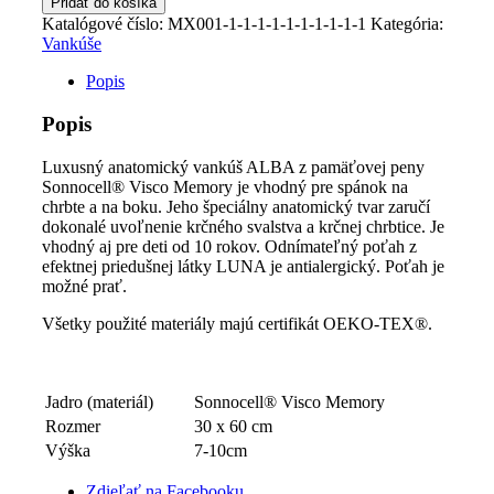
Pridať do košíka
anatomický
Katalógové číslo:
MX001-1-1-1-1-1-1-1-1-1-1
Kategória:
vankúš
Vankúše
ALBA
Popis
Popis
Luxusný anatomický vankúš ALBA z pamäťovej peny
Sonnocell® Visco Memory je vhodný pre spánok na
chrbte a na boku. Jeho špeciálny anatomický tvar zaručí
dokonalé uvoľnenie krčného svalstva a krčnej chrbtice. Je
vhodný aj pre deti od 10 rokov. Odnímateľný poťah z
efektnej priedušnej látky LUNA je antialergický. Poťah je
možné prať.
Všetky použité materiály majú certifikát OEKO-TEX®.
Jadro (materiál)
Sonnocell® Visco Memory
Rozmer
30 x 60 cm
Výška
7-10cm
Zdieľať na Facebooku