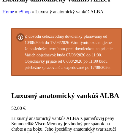
Home
»
eShop
»
Luxusný anatomický vankúš ALBA
Z dôvodu celozávodnej dovolenky plánovanej od
10/08/2026 do 17/08/2026 Vám týmto oznamujeme,
že posledným termínom pred dovolenkou na prijatie
Vašich objednávok bude 07/08/2026 do 11:00.
Objednávky prijaté od 07/08/2026 po 11:00 budú
priebežne spracované a expedované po 17/08/2026.
Luxusný anatomický vankúš ALBA
52.00
€
Luxusný anatomický vankúš ALBA z pamäťovej peny
Sonnocell® Visco Memory je vhodný pre spánok na
chrbte a na boku. Jeho špeciálny anatomický tvar zaručí