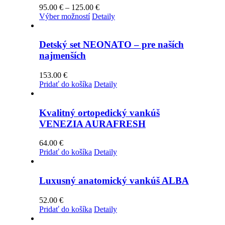
Price
95.00
€
–
125.00
€
Tento
range:
Výber možností
Detaily
produkt
95.00 €
má
through
viacero
125.00 €
Detský set NEONATO – pre naších
variantov.
najmenších
Možnosti
si
153.00
€
môžete
Pridať do košíka
Detaily
vybrať
na
stránke
Kvalitný ortopedický vankúš
produktu.
VENEZIA AURAFRESH
64.00
€
Pridať do košíka
Detaily
Luxusný anatomický vankúš ALBA
52.00
€
Pridať do košíka
Detaily