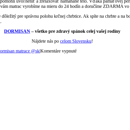
mohli uvoľneniť a zrelaxovať namáhané telo. Vďaka pamäťovej pene 
še vám matrac vyrobíme na mieru do 24 hodín a doručíme ZDARMA vo
je dôležitý pre správnu polohu krčnej chrbtice. Ak spíte na chrbte a na 
A
.
DORMISAN
– všetko pre zdravý spánok celej vašej rodiny
Nájdete nás po
celom Slovensku
!
na
ormisan matrace @sk
|
Komentáre vypnuté
Spánok
–
základ
dobrých
vzťahov