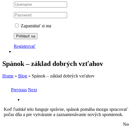
Zapamätať si ma
Registrovať
Spánok – základ dobrých vzťahov
Home
»
Blog
»
Spánok – základ dobrých vzťahov
Previous
Next
Zobraziť
väčší
Keď ľudské telo funguje správne, spánok pomáha mozgu spracovať em
obrázok
počas dňa a pre vytváranie a zaznamenávanie nových spomienok.
Ned