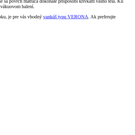
sa povrch matraca dokonale prispôsobí krivkám vášho tela. Ku
 vákuovom balení.
boku, je pre vás vhodný
vankúš typu VERONA
. Ak preferujte