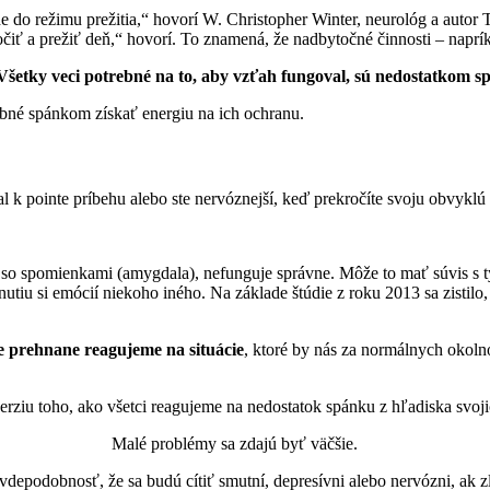
Ide do režimu prežitia,“ hovorí W. Christopher Winter, neurológ a aut
močiť a prežiť deň,“ hovorí. To znamená, že nadbytočné činnosti – naprí
Všetky veci potrebné na to, aby vzťah fungoval, sú nedostatkom 
ebné spánkom získať energiu na ich ochranu.
tal k pointe príbehu alebo ste nervóznejší, keď prekročíte svoju obvyk
so spomienkami (amygdala), nefunguje správne. Môže to mať súvis s t
utiu si emócií niekoho iného. Na základe štúdie z roku 2013 sa zistilo
e prehnane reagujeme na situácie
, ktoré by nás za normálnych okoln
e verziu toho, ako všetci reagujeme na nedostatok spánku z hľadiska svoj
Malé problémy sa zdajú byť väčšie.
vdepodobnosť, že sa budú cítiť smutní, depresívni alebo nervózni, ak z