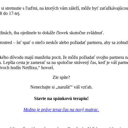
si stretnutie s ľuďmi, na ktorých vám záleží, môže byť zaťažkávajúco
8 do 17-tej.
inách, iba ojedinele to dokáže človek skutočne zvládnuť.
prostred – ísť spať o niečo neskôr alebo požiadať partnera, aby sa zob
akého dôvodu majú manželia pocit, že môžu požiadať svojho partnera na
epšia cesta je zamerať sa na spoločne strávený čas, keď je váš partne
voch hodín Netflixu,“ hovorí.
Zle spíte?
Nenechajte si „narušiť“ váš vzťah.
Stavte na spánkovú terapiu!
Možno je práve teraz čas na nový matrac.