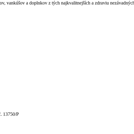
vankúšov a doplnkov z tých najkvalitnejších a zdraviu nezávadných m
č. 13750/P