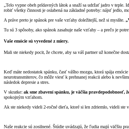
„Telo vypne obeh prídavných látok a snaží sa udržať jadro v teple. 
robiť všetky činnosti je oslabená na základné potreby: nájsť jedlo, 
A práve preto je spánok pre vaše vzťahy doležitejší, než si myslíte.
„
Tu sú 3 spôsoby, ako spánok zasahuje naše vzťahy – a prečo je potr
Vaše emócie sú vyvedené z miery.
Mali ste niekedy pocit, že chcete, aby sa váš partner už konečne dos
Keď máte nedostatok spánku, časť vášho mozgu, ktorá spája emócie 
neurotransmiterov, čo môže viesť k prehnanej reakcii alebo k nevšimn
následok depresie a stres.
V skratke:
ak sme zbavení spánku, je väčšia pravdepodobnosť, ž
spokojným vzťahom.
Ak ste niekedy videli 2-ročné dieťa, ktoré si len zdriemlo, videli st
Naše reakcie sú zosilnené. Štúdie uvádzajú, že ľudia majú väčšiu pra