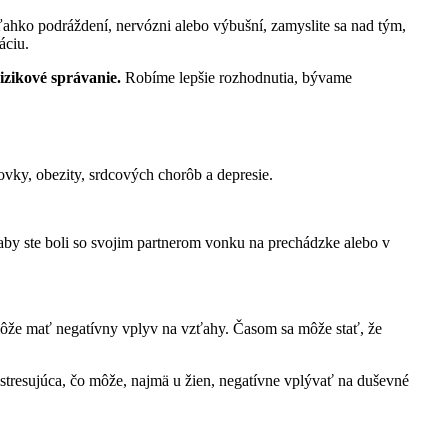
ahko podráždení, nervózni alebo výbušní, zamyslite sa nad tým,
áciu.
zikové správanie.
Robíme lepšie rozhodnutia, bývame
vky, obezity, srdcových chorôb a depresie.
aby ste boli so svojim partnerom vonku na prechádzke alebo v
že mať negatívny vplyv na vzťahy. Časom sa môže stať, že
tresujúca, čo môže, najmä u žien, negatívne vplývať na duševné