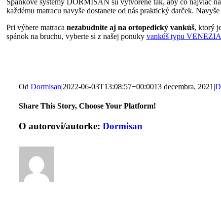
Spánkové systémy DORMISAN sú vytvorené tak, aby čo najviac napo
každému matracu navyše dostanete od nás praktický darček. Navy
Pri výbere matraca
nezabudnite aj na ortopedický vankúš
, ktorý 
spánok na bruchu, vyberte si z našej ponuky
vankúš typu VENEZI
Od
Dormisan
|
2022-06-03T13:08:57+00:00
13 decembra, 2021
|
D
Share This Story, Choose Your Platform!
Facebook
X
Reddit
LinkedIn
WhatsApp
Tumblr
Pinterest
Vk
Email
O autorovi/autorke:
Dormisan