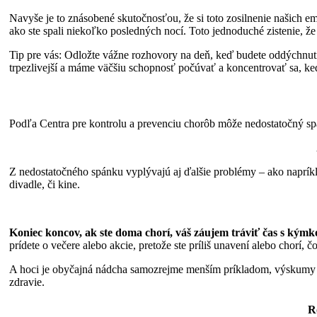
Navyše je to znásobené skutočnosťou, že si toto zosilnenie našich 
ako ste spali niekoľko posledných nocí. Toto jednoduché zistenie, ž
Tip pre vás: Odložte vážne rozhovory na deň, keď budete oddýchnut
trpezlivejší a máme väčšiu schopnosť počúvať a koncentrovať sa, keď
Podľa Centra pre kontrolu a prevenciu chorôb môže nedostatočný spá
Z nedostatočného spánku vyplývajú aj ďalšie problémy – ako napríkla
divadle, či kine.
Koniec koncov, ak ste doma chorí, váš záujem tráviť čas s kýmk
prídete o večere alebo akcie, pretože ste príliš unavení alebo chorí, 
A hoci je obyčajná nádcha samozrejme menším príkladom, výskumy naz
zdravie.
R