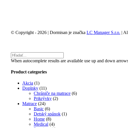
© Copyright -
2026 | Dormisan je značka
LC Manager S.r.o.
| Al
Facebook
Email
Toggle
Sliding
Bar
When autocomplete results are available use up and down arrows t
Area
Product categories
Akcia
(1)
Doplnky
(11)
Chrániče na matrace
(6)
Prikrývky
(2)
Matrace
(24)
Basic
(6)
Detský spánok
(1)
Home
(8)
Medical
(4)