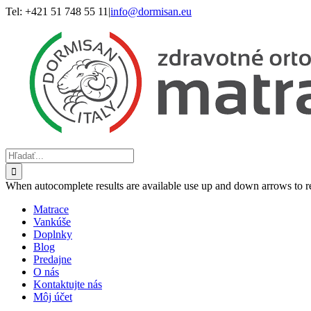
Skip
Tel: +421 51 748 55 11
|
info@dormisan.eu
to
content
Hľadať:
When autocomplete results are available use up and down arrows to re
Matrace
Vankúše
Doplnky
Blog
Predajne
O nás
Kontaktujte nás
Môj účet