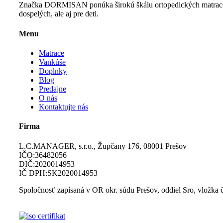
Značka DORMISAN ponúka širokú škálu ortopedických matracov, 
dospelých, ale aj pre deti.
Menu
Matrace
Vankúše
Doplnky
Blog
Predajne
O nás
Kontaktujte nás
Firma
L.C.MANAGER, s.r.o., Župčany 176, 08001 Prešov
IČO:36482056
DIČ:2020014953
IČ DPH:SK2020014953
Spoločnosť zapísaná v OR okr. súdu Prešov, oddiel Sro, vložka 