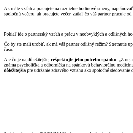
Ak máte vzťah a pracujete na rozdielne hodinové smeny, naplánovať 
spoločnú večeru, ak pracujete večer, zatiaľ čo váš partner pracuje od 
Pokiaľ ide o partnerský vzťah a prácu v neobvyklých a odlišných hod
Čo by ste mali urobiť, ak má váš partner odlišný režim? Stretnutie u
času.
Ale čo je najdôležitejšie,
rešpektujte jeho potrebu spánku
. „Z nej
známa psycholička a odborníčka na spánkovú behaviorálnu medicínu. L
dôležitejšia
pre udržanie zdravého vzťahu ako spoločné sledovanie d