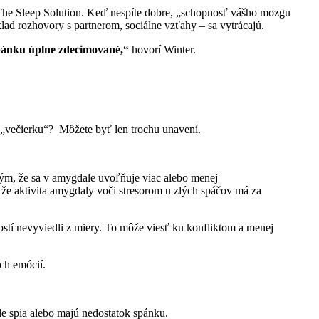
or The Sleep Solution. Keď nespíte dobre, „schopnosť vášho mozgu
klad rozhovory s partnerom, sociálne vzťahy – sa vytrácajú.
spánku úplne zdecimované,“
hovorí Winter.
lú „večierku“? Môžete byť len trochu unavení.
ým, že sa v amygdale uvoľňuje viac alebo menej
, že aktivita amygdaly voči stresorom u zlých spáčov má za
ostí nevyviedli z miery. To môže viesť ku konfliktom a menej
ich emócií.
le spia alebo majú nedostatok spánku.