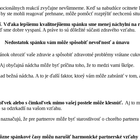
emocionálnych reakcií zvyčajne nevšimneme. Keď sa nabudúce ocitnete ľ
e by ste mohli reagovať prehnane, môže pomôcť rozptýliť nechcenú situ
í.
Vďaka lepšiemu kvalitnejšiemu spánku sme menej náchylní na ri
 sme dobre vyspaní. A práve to sú dôležité súčasti zdravého vzťahu.
Nedostatok spánku vám môže spôsobiť nevoľnosť a únavu
nok ohroziť vaše zdravie a spôsobiť zdravotné problémy vrátane cukro
Aj obyčajná nádcha môže byť príčina toho, že to medzi vami škrípe.
d bežná nádcha. A to je ďalší faktor, ktorý vám môže zabrániť v tom, 
oľvek alebo s čímkoľvek mimo vašej postele môže klesnúť.
Aj to mô
čo sa odzrkadlí na vašom vzťahu.
načujú, že pre partnerov môže byť starostlivosť o chorého partnera s
ôzne spánkové časy môžu narušiť harmonické partnerské vzťahy