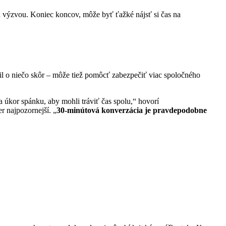
u výzvou. Koniec koncov, môže byť ťažké nájsť si čas na
udil o niečo skôr – môže tiež pomôcť zabezpečiť viac spoločného
 úkor spánku, aby mohli tráviť čas spolu,“ hovorí
r najpozornejší. „
30-minútová konverzácia je pravdepodobne