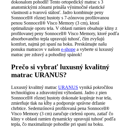
dokonalom pohodlí! Tento ortopedický matrac s 3
anatomickými zónami prináša výnimočné elastické
vlastnosti a tvarovú stálosť. Jadro kombinuje peny
Sonnocell® rôznej hustoty s 7-zónovou profilovanou
penou Sonnocell® Visco Memory (3 cm), ktorá
optimalizuje oporu tela. V oblasti ramien obsahuje kliny z
profilovanej peny Sonnocell® Visco Memory, ktoré podľa
absorbovaného tepla upravujú tuhosť, čím zvyšujú
komfort, najmä pri spaní na boku. Preskúmajte našu
ponuku matracov v našom
e-shope
a vyberte si luxusný
matrac pre zdravý a pohodlný spánok!
Prečo si vybrať luxusný kvalitný
matrac URANUS?
Luxusný kvalitný matrac
URANUS
vyniká pokročilou
technológiou a zdravotnými výhodami. Jadro z pien
Sonnocell® rôznej hustoty dokonale kopíruje tvar tela,
zmierňuje tlak na kĺby a podporuje správne držanie
chrbtice. Sedemzónová profilovaná pena Sonnocell®
Visco Memory (3 cm) zaručuje cielenú oporu, zatiaľ čo
kliny v oblasti ramien dynamicky upravujú tuhosť podľa
tepla, čo maximalizuje pohodlie pri spaní na boku.