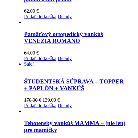
62.00
€
Pridať do košíka
Detaily
Pamäťový ortopedický vankúš
VENEZIA ROMANO
64.00
€
Pridať do košíka
Detaily
Sale!
ŠTUDENTSKÁ SÚPRAVA – TOPPER
+ PAPLÓN + VANKÚŠ
Pôvodná
Aktuálna
170.00
€
139.00
€
cena
cena
Pridať do košíka
Detaily
bola:
je:
170.00 €.
139.00 €.
Tehotenský vankúš MAMMA – (nie len)
pre mamičky