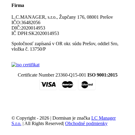
Firma
L.C.MANAGER, s.r.o., Župčany 176, 08001 Prešov
IČO:36482056
DIČ:2020014953
IČ DPH:SK2020014953
Spoločnosť zapísaná v OR okr. súdu Prešov, oddiel Sro,
vložka č. 13750/P
Certificate Number 23360-Q15-001
ISO 9001:2015
© Copyright -
2026 | Dormisan je značka
LC Manager
S.r.o.
| All Rights Reserved|
Obchodné podmienky
Facebook
Email