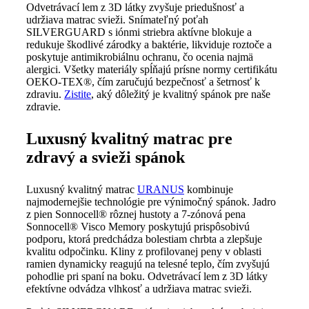
Odvetrávací lem z 3D látky zvyšuje priedušnosť a
udržiava matrac svieži. Snímateľný poťah
SILVERGUARD s iónmi striebra aktívne blokuje a
redukuje škodlivé zárodky a baktérie, likviduje roztoče a
poskytuje antimikrobiálnu ochranu, čo ocenia najmä
alergici. Všetky materiály spĺňajú prísne normy certifikátu
OEKO-TEX®, čím zaručujú bezpečnosť a šetrnosť k
zdraviu.
Zistite
, aký dôležitý je kvalitný spánok pre naše
zdravie.
Luxusný kvalitný matrac pre
zdravý a svieži spánok
Luxusný kvalitný matrac
URANUS
kombinuje
najmodernejšie technológie pre výnimočný spánok. Jadro
z pien Sonnocell® rôznej hustoty a 7-zónová pena
Sonnocell® Visco Memory poskytujú prispôsobivú
podporu, ktorá predchádza bolestiam chrbta a zlepšuje
kvalitu odpočinku. Kliny z profilovanej peny v oblasti
ramien dynamicky reagujú na telesné teplo, čím zvyšujú
pohodlie pri spaní na boku. Odvetrávací lem z 3D látky
efektívne odvádza vlhkosť a udržiava matrac svieži.