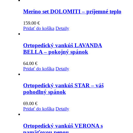
má
through
viacero
1079.00 €
Merino set DOLOMITI – príjemné teplo
variantov.
Možnosti
159.00
€
si
Pridať do košíka
Detaily
môžete
vybrať
na
Ortopedický vankúš LAVANDA
stránke
BELLA – pokojný spánok
produktu.
64.00
€
Pridať do košíka
Detaily
Ortopedický vankúš STAR – váš
pohodlný spánok
69.00
€
Pridať do košíka
Detaily
Ortopedický vankúš VERONA s
pamäťovou penou