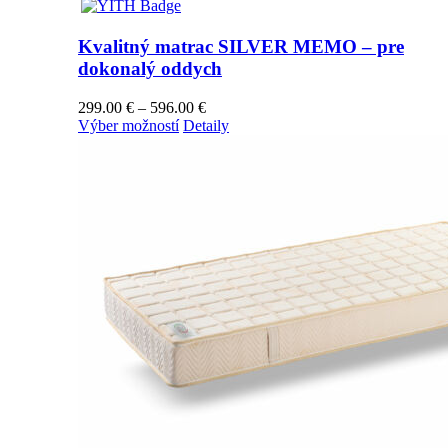
Kvalitný matrac SILVER MEMO – pre
dokonalý oddych
Price
299.00
€
–
596.00
€
Tento
range:
Výber možností
Detaily
produkt
299.00 €
má
through
viacero
596.00 €
variantov.
Možnosti
si
môžete
vybrať
na
stránke
produktu.