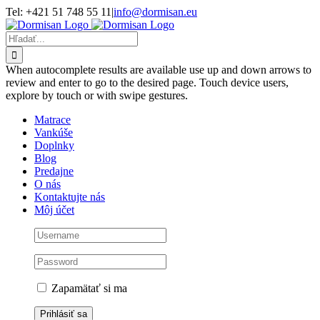
Skip
Tel: +421 51 748 55 11
|
info@dormisan.eu
to
content
Hľadať:
When autocomplete results are available use up and down arrows to
review and enter to go to the desired page. Touch device users,
explore by touch or with swipe gestures.
Matrace
Vankúše
Doplnky
Blog
Predajne
O nás
Kontaktujte nás
Môj účet
Zapamätať si ma