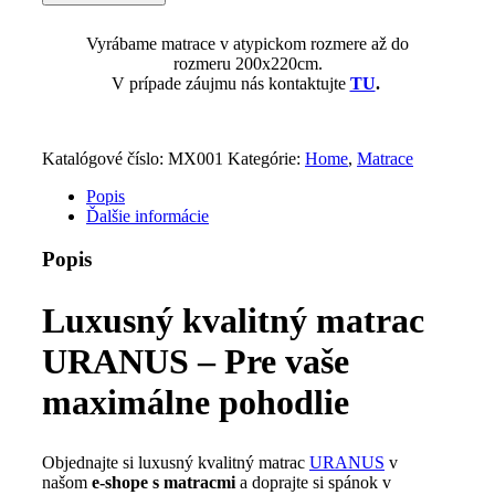
kvalitný
matrac
Vyrábame matrace v atypickom rozmere až do
URANUS
rozmeru 200x220cm.
-
V prípade záujmu nás kontaktujte
TU
.
pre
maximálne
pohodlie
Katalógové číslo:
MX001
Kategórie:
Home
,
Matrace
Popis
Ďalšie informácie
Popis
Luxusný kvalitný matrac
URANUS – Pre vaše
maximálne pohodlie
Objednajte si luxusný kvalitný matrac
URANUS
v
našom
e-shope s matracmi
a doprajte si spánok v