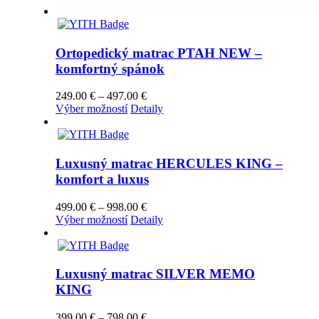
Ortopedický matrac PTAH NEW –
komfortný spánok
Price
249.00
€
–
497.00
€
Tento
range:
Výber možností
Detaily
produkt
249.00 €
má
through
viacero
497.00 €
variantov.
Luxusný matrac HERCULES KING –
Možnosti
komfort a luxus
si
môžete
Price
499.00
€
–
998.00
€
vybrať
Tento
range:
Výber možností
Detaily
na
produkt
499.00 €
stránke
má
through
produktu.
viacero
998.00 €
variantov.
Luxusný matrac SILVER MEMO
Možnosti
KING
si
môžete
Price
399.00
€
–
798.00
€