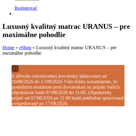
Registrovať
Luxusný kvalitný matrac URANUS – pre
maximálne pohodlie
Home
»
eShop
»
Luxusný kvalitný matrac URANUS – pre
maximálne pohodlie
Z dôvodu celozávodnej dovolenky plánovanej od
10/08/2026 do 17/08/2026 Vám týmto oznamujeme, že
posledným termínom pred dovolenkou na prijatie Vašich
objednávok bude 07/08/2026 do 11:00. Objednávky
prijaté od 07/08/2026 po 11:00 budú priebežne spracované
a expedované po 17/08/2026.