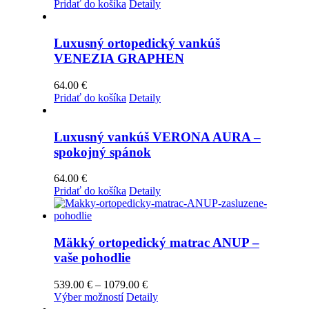
Pridať do košíka
Detaily
Luxusný ortopedický vankúš
VENEZIA GRAPHEN
64.00
€
Pridať do košíka
Detaily
Luxusný vankúš VERONA AURA –
spokojný spánok
64.00
€
Pridať do košíka
Detaily
Mäkký ortopedický matrac ANUP –
vaše pohodlie
Price
539.00
€
–
1079.00
€
Tento
range:
Výber možností
Detaily
produkt
539.00 €