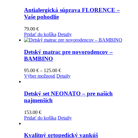
Antialergická súprava FLORENCE –
Vaše pohodlie
79.00
€
Pridať do košíka
Detaily
Detský matrac pre novorodencov –
BAMBINO
Price
95.00
€
–
125.00
€
Tento
range:
Výber možností
Detaily
produkt
95.00 €
má
through
viacero
125.00 €
Detský set NEONATO – pre naších
variantov.
najmenších
Možnosti
si
153.00
€
môžete
Pridať do košíka
Detaily
vybrať
na
stránke
Kvalitný ortopedický vankúš
produktu.