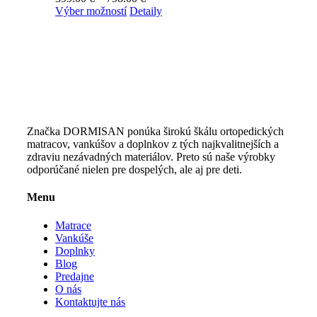
vybrať
Tento
range:
Výber možností
Detaily
na
produkt
399.00 €
stránke
má
through
produktu.
viacero
798.00 €
variantov.
Možnosti
si
môžete
vybrať
na
Značka DORMISAN ponúka širokú škálu ortopedických
stránke
matracov, vankúšov a doplnkov z tých najkvalitnejších a
produktu.
zdraviu nezávadných materiálov. Preto sú naše výrobky
odporúčané nielen pre dospelých, ale aj pre deti.
Menu
Matrace
Vankúše
Doplnky
Blog
Predajne
O nás
Kontaktujte nás