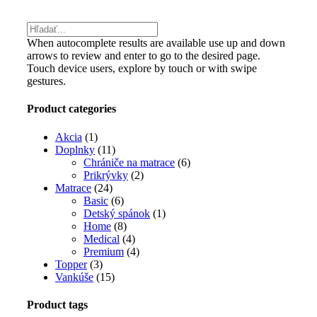
Toggle
Sliding
Bar
When autocomplete results are available use up and down
Area
arrows to review and enter to go to the desired page.
Touch device users, explore by touch or with swipe
gestures.
Product categories
Akcia
(1)
Doplnky
(11)
Chrániče na matrace
(6)
Prikrývky
(2)
Matrace
(24)
Basic
(6)
Detský spánok
(1)
Home
(8)
Medical
(4)
Premium
(4)
Topper
(3)
Vankúše
(15)
Product tags