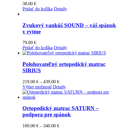
38.00
€
Pridať do košíka
Detaily
Zvukový vankúš SOUND – váš spánok
v rytme
79.00
€
Pridať do košíka
Detaily
Polohovateľný ortopedický matrac
SIRIUS
Price
219.00
€
–
439.00
€
Tento
range:
Výber možností
Detaily
produkt
219.00 €
má
through
viacero
439.00 €
variantov.
Ortopedický matrac SATURN –
Možnosti
podpora pre spánok
si
môžete
Price
169.00
€
–
340.00
€
vybrať