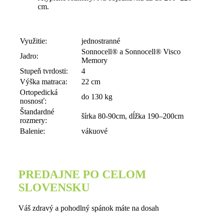
cm.
Využitie:
jednostranné
Sonnocell® a Sonnocell® Visco
Jadro:
Memory
Stupeň tvrdosti:
4
Výška matraca:
22 cm
Ortopedická
do 130 kg
nosnosť:
Štandardné
šírka 80-90cm, dĺžka 190–200cm
rozmery:
Balenie:
vákuové
PREDAJNE PO CELOM
SLOVENSKU
Váš zdravý a pohodlný spánok máte na dosah