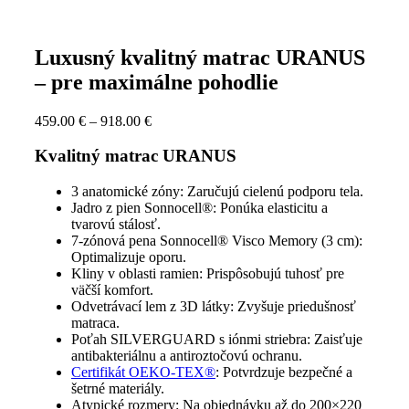
Luxusný kvalitný matrac URANUS
– pre maximálne pohodlie
Price
459.00
€
–
918.00
€
range:
459.00 €
Kvalitný matrac URANUS
through
918.00 €
3 anatomické zóny: Zaručujú cielenú podporu tela.
Jadro z pien Sonnocell®: Ponúka elasticitu a
tvarovú stálosť.
7-zónová pena Sonnocell® Visco Memory (3 cm):
Optimalizuje oporu.
Kliny v oblasti ramien: Prispôsobujú tuhosť pre
väčší komfort.
Odvetrávací lem z 3D látky: Zvyšuje priedušnosť
matraca.
Poťah SILVERGUARD s iónmi striebra: Zaisťuje
antibakteriálnu a antiroztočovú ochranu.
Certifikát OEKO-TEX®
: Potvrdzuje bezpečné a
šetrné materiály.
Atypické rozmery: Na objednávku až do 200×220