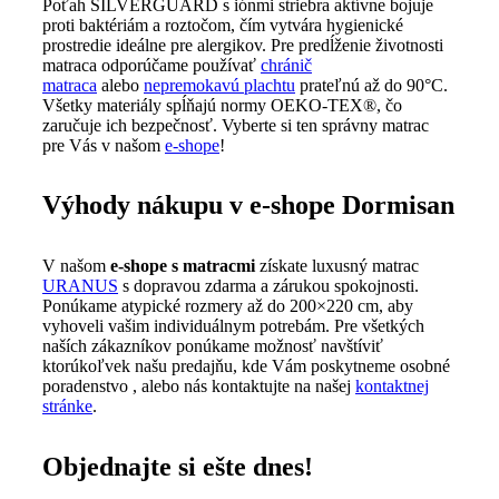
Poťah SILVERGUARD s iónmi striebra aktívne bojuje
proti baktériám a roztočom, čím vytvára hygienické
prostredie ideálne pre alergikov. Pre predĺženie životnosti
matraca odporúčame používať
chránič
matraca
alebo
nepremokavú plachtu
prateľnú až do 90°C.
Všetky materiály spĺňajú normy OEKO-TEX®, čo
zaručuje ich bezpečnosť. Vyberte si ten správny matrac
pre Vás v našom
e-shope
!
Výhody nákupu v e-shope Dormisan
V našom
e-shope s matracmi
získate luxusný matrac
URANUS
s dopravou zdarma a zárukou spokojnosti.
Ponúkame atypické rozmery až do 200×220 cm, aby
vyhoveli vašim individuálnym potrebám. Pre všetkých
naších zákazníkov ponúkame možnosť navštíviť
ktorúkoľvek našu predajňu, kde Vám poskytneme osobné
poradenstvo , alebo nás kontaktujte na našej
kontaktnej
stránke
.
Objednajte si ešte dnes!