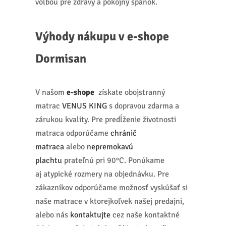
voľbou pre zdravý a pokojný spánok.
Výhody nákupu v e-shope
Dormisan
V našom
e-shope
získate obojstranný
matrac
VENUS KING
s dopravou zdarma a
zárukou kvality. Pre predĺženie životnosti
matraca odporúčame
chránič
matraca
alebo
nepremokavú
plachtu
prateľnú pri 90°C. Ponúkame
aj atypické rozmery na objednávku. Pre
zákazníkov odporúčame možnosť vyskúšať si
naše matrace v ktorejkoľvek našej predajni,
alebo nás
kontaktujte
cez naše kontaktné