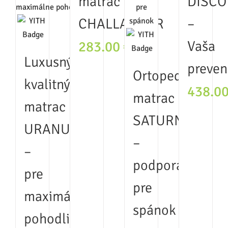
matrac
DISCO
CHALLANGER
–
Vaša
283.00
€
Luxusný
preven
Ortopedický
kvalitný
438.0
matrac
matrac
SATURN
URANUS
–
–
podpora
pre
pre
maximálne
spánok
pohodlie