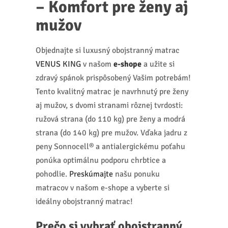
– Komfort pre ženy aj
mužov
Objednajte si luxusný obojstranný matrac
VENUS KING
v našom
e-shope
a užite si
zdravý spánok prispôsobený Vašim potrebám!
Tento kvalitný matrac je navrhnutý pre ženy
aj mužov, s dvomi stranami rôznej tvrdosti:
ružová strana (do 110 kg) pre ženy a modrá
strana (do 140 kg) pre mužov. Vďaka jadru z
peny Sonnocell® a antialergickému poťahu
ponúka optimálnu podporu chrbtice a
pohodlie.
Preskúmajte
našu ponuku
matracov v našom e-shope a vyberte si
ideálny obojstranný matrac!
Prečo si vybrať obojstranný