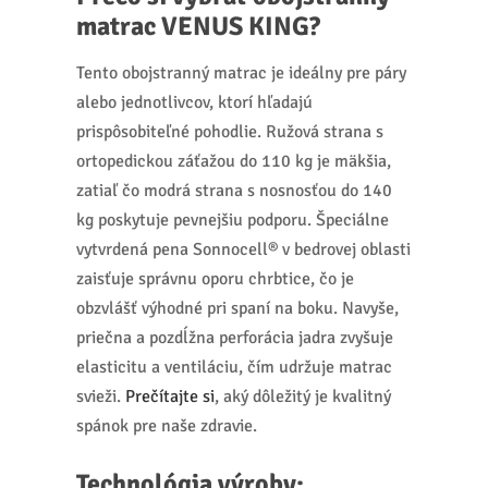
matrac VENUS KING?
Tento obojstranný matrac je ideálny pre páry
alebo jednotlivcov, ktorí hľadajú
prispôsobiteľné pohodlie. Ružová strana s
ortopedickou záťažou do 110 kg je mäkšia,
zatiaľ čo modrá strana s nosnosťou do 140
kg poskytuje pevnejšiu podporu. Špeciálne
vytvrdená pena Sonnocell® v bedrovej oblasti
zaisťuje správnu oporu chrbtice, čo je
obzvlášť výhodné pri spaní na boku. Navyše,
priečna a pozdĺžna perforácia jadra zvyšuje
elasticitu a ventiláciu, čím udržuje matrac
svieži.
Prečítajte si
, aký dôležitý je kvalitný
spánok pre naše zdravie.
Technológia výroby: