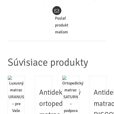
Poslať
produkt
mailom
Súvisiace produkty
Antidekubitný
Antide
ortopedický
matra