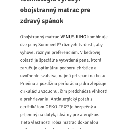
obojstranný matrac pre
zdravý spánok
Obojstranný matrac
VENUS KING
kombinuje
dve peny Sonnocell® rôznych tvrdostí, aby
vyhovel rôznym preferenciám. V bedrovej
oblasti je špeciálne vytvrdená pena, ktorá
zaručuje optimálnu podporu chrbtice a
uvoľnenie svalstva, najmä pri spaní na boku.
Priečna a pozdĺžna perforácia jadra zlepšuje
cirkuláciu vzduchu, čím predchádza vlhkosti
a prehrievaniu. Antialergický poťah s
certifikátom OEKO-TEX® je bezpečný a
príjemný na dotyk, ideálny pre alergikov.
Tieto vlastnosti robia matrac dokonalou