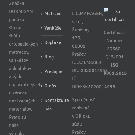
Značka
na
na
DORMISAN
Matrace
L.C.MANAGER,
stránke
stránke
ponúka
s.r.o.,
produktu.
produktu.
širokú
Vankúše
Župčany
Certificate
škálu
176,
Number
Doplnky
ortopedických
08001
23360-
matracov,
Prešov
Blog
Q15-001
vankúšov
IČO:36482056
ISO
a doplnkov
DIČ:2020014953
Predajne
9001:2015
z tých
IČ
najkvalitnejších
O nás
DPH:SK2020014953
a zdraviu
Spoločnosť
Kontaktujte
nezávadných
zapísaná
nás
materiálov.
v OR okr.
Preto sú
súdu
naše
Prešov,
výrobky