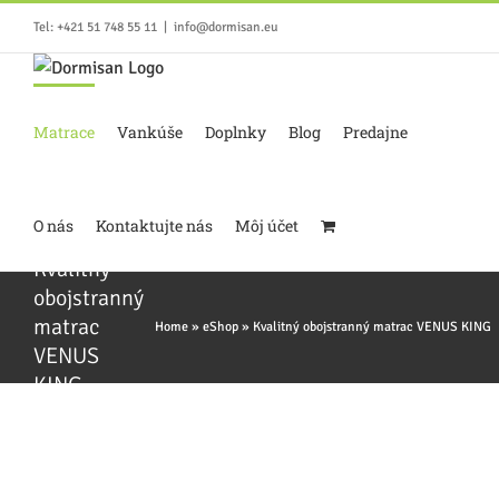
Skip
Tel: +421 51 748 55 11
|
info@dormisan.eu
to
content
Matrace
Vankúše
Doplnky
Blog
Predajne
O nás
Kontaktujte nás
Môj účet
Kvalitný
obojstranný
matrac
Home
»
eShop
»
Kvalitný obojstranný matrac VENUS KING
VENUS
KING