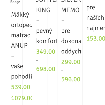
pre
KING
MEMO
Mäkký
naších
–
–
ortopedický
najme
pevný
pre
matrac
153.0
komfort
dokonalý
ANUP
oddych
349.00
€
–
–
299.00
€
vaše
Price
698.00
€
–
range:
pohodlie
Price
596.00
€
349.00 €
range:
539.00
€
through
–
299.00 €
698.00 €
Price
through
1079.00
€
range:
596.00 €