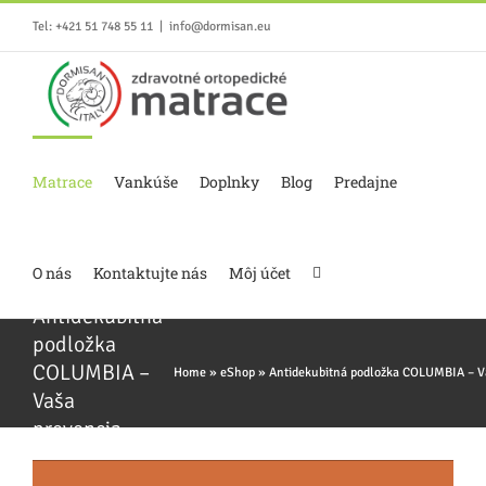
Skip
Tel: +421 51 748 55 11
|
info@dormisan.eu
to
content
Matrace
Vankúše
Doplnky
Blog
Predajne
O nás
Kontaktujte nás
Môj účet
Antidekubitná
podložka
COLUMBIA –
Home
»
eShop
»
Antidekubitná podložka COLUMBIA – V
Vaša
prevencia