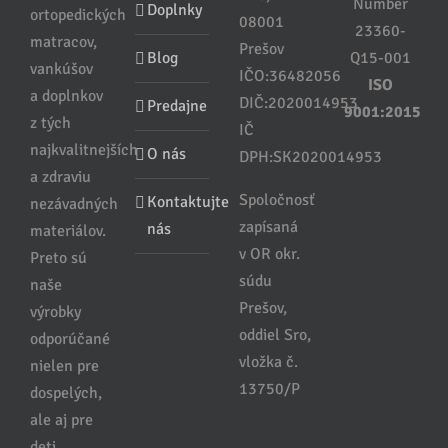
Number
Doplnky
ortopedických
08001
23360-
matracov,
Prešov
Blog
Q15-001
vankúšov
IČO:36482056
ISO
a doplnkov
DIČ:2020014953
Predajne
9001:2015
z tých
IČ
najkvalitnejších
O nás
DPH:SK2020014953
a zdraviu
Spoločnosť
Kontaktujte
nezávadných
zapísaná
nás
materiálov.
v OR okr.
Preto sú
súdu
naše
Prešov,
výrobky
oddiel Sro,
odporúčané
vložka č.
nielen pre
13750/P
dospelých,
ale aj pre
deti.