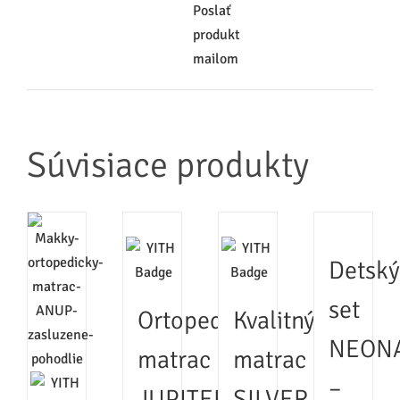
Poslať
produkt
mailom
Súvisiace produkty
Detský
set
Ortopedický
Kvalitný
NEON
matrac
matrac
–
JUPITER
SILVER